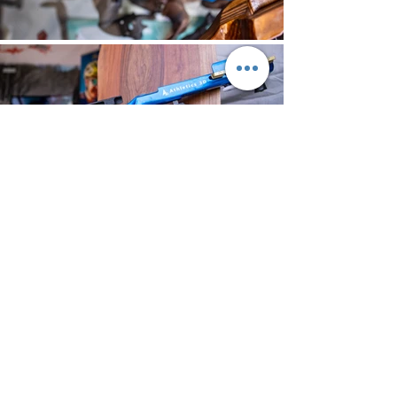
L'univers du biathlon exige une
combinaison parfaite d'endurance, de
précision et d'innovation. Chez
Athletics 3D, nous sommes fiers de
jouer un rôle crucial dans la réussite
de nombreux athlètes de biathlon en
fournissant des crosses de carabines
de pointe conçues pour l'excellence, et
d'apporter cette exigence auprès de