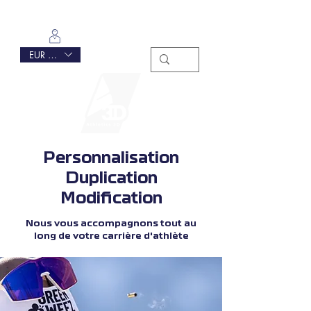
Se connecter
EUR (€)
Personnalisation
Duplication
Modification
Nous vous accompagnons tout au
long de votre carrière d'athlète
Carabine
Crosse
Shaft
Rifle stock
Carabines
Crosses
Shaft
Riflet Stock
22lr