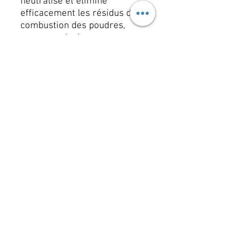
neutralise et élimine
efficacement les résidus de
combustion des poudres,
assurant ainsi un
fonctionnement optimal.
Convient à toutes les armes
à feu, pour un usage
préventif et curatif.
Athletics 3D - Siège social
Les Poulats
38250 Villard de Lans
FRANCE
Siret RCS Grenoble
833 702 236
Athletics 3D - Accueil & R&D
Espace Biathlon Ski Roue du Vercors
1074 Route du Golf